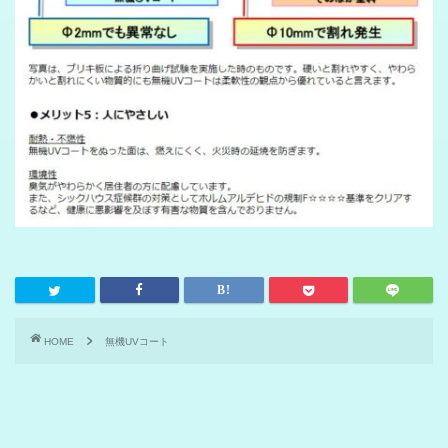
HOME
無機UVコート