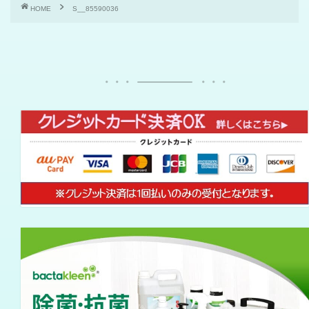
HOME
S__85590036