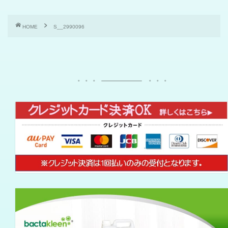
HOME
S__2990096