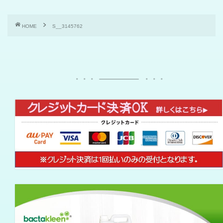
HOME
S__3145762