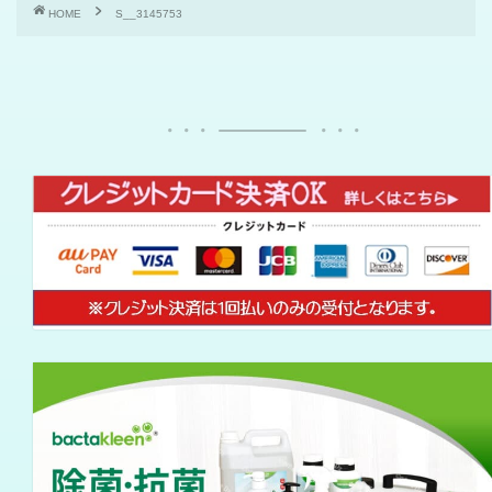
HOME
S__3145753