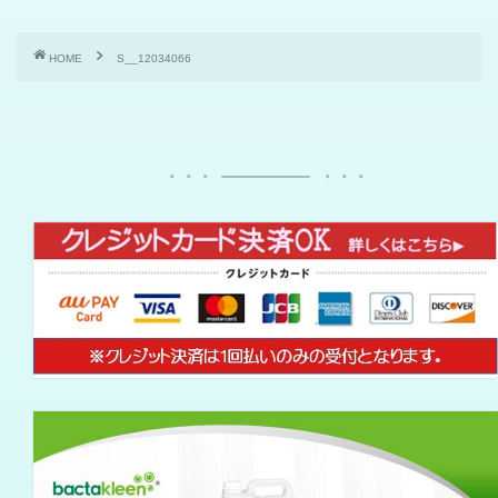
HOME
S__12034066