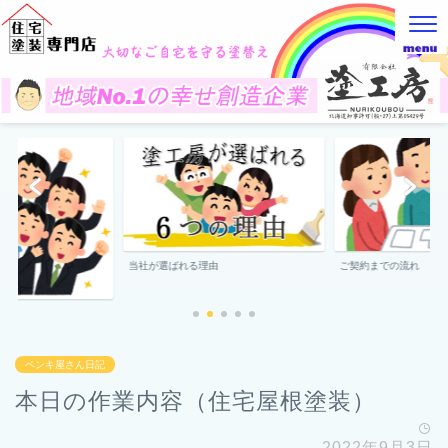
当社が選ばれる理由
ご契約までの流れ
ペンキ屋さん日記
本日の作業内容（住宅屋根塗装）
2022年9月3日