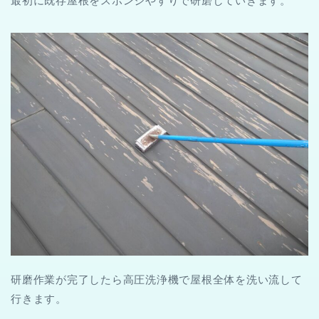
最初に既存屋根をスポンジやすりで研磨していきます。
研磨作業が完了したら高圧洗浄機で屋根全体を洗い流して
行きます。