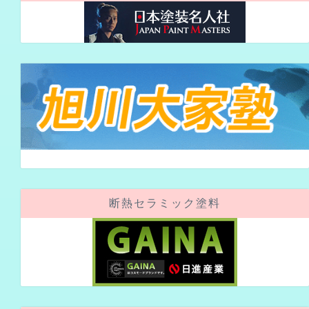
断熱セラミック塗料