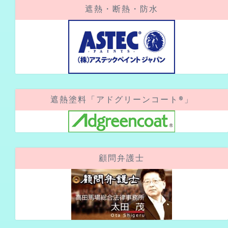
遮熱・断熱・防水
遮熱塗料「アドグリーンコート®」
顧問弁護士