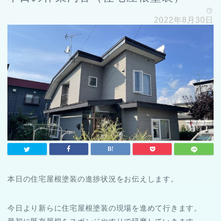
2022年8月30日
本日の住宅屋根塗装の進捗状況をお伝えします。
今日より新らに住宅屋根塗装の現場を進めて行きます。