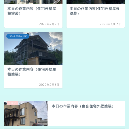
本日の作業内容（住宅外壁屋
本日の作業内容(住宅外壁屋根
根塗装）
塗装）
2020年7月9日
2020年7月15日
ペンキ屋さん日記
本日の作業内容（住宅外壁屋
根塗装）
2020年7月6日
本日の作業内容（集合住宅外壁塗装）