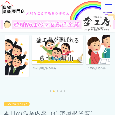
当社が選ばれる理由
ご契約までの流れ
ペンキ屋さん日記
本日の作業内容（住宅屋根塗装）