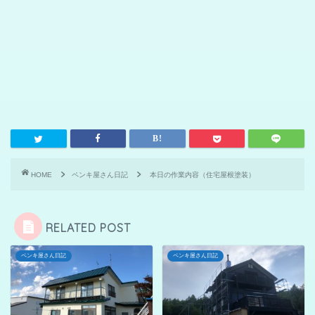
HOME
ペンキ屋さん日記
本日の作業内容（住宅屋根塗装）
RELATED POST
ペンキ屋さん日記
ペンキ屋さん日記