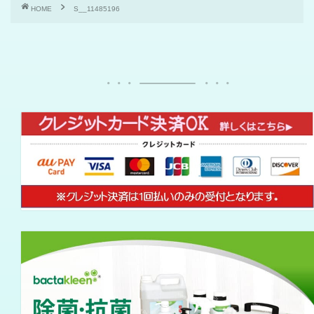
HOME
S__11485196