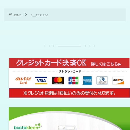
HOME
S__2891786