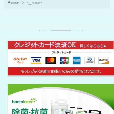
HOME
S__2818120