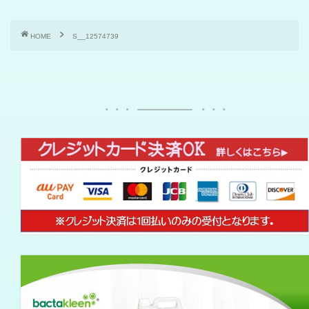
HOME
S__12574739