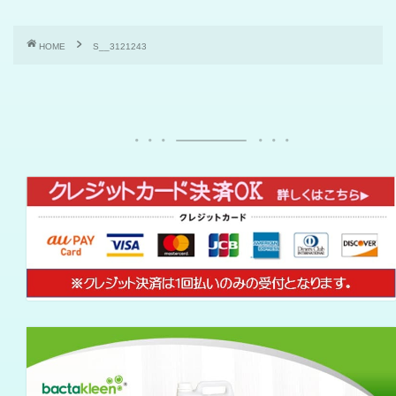
HOME
S__3121243