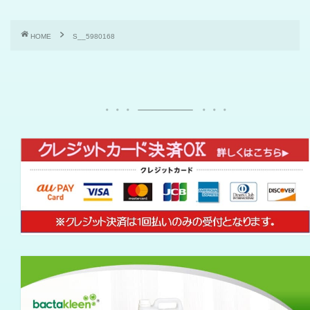
HOME
S__5980168