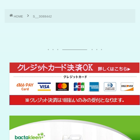
HOME
S__3088442