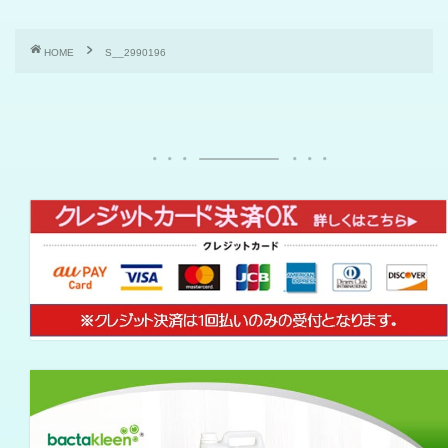
HOME
S__2990196