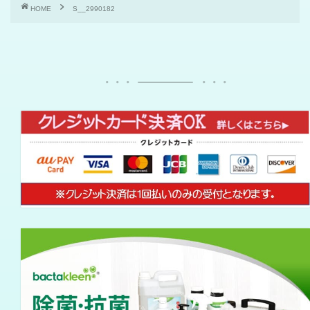
HOME
S__2990182