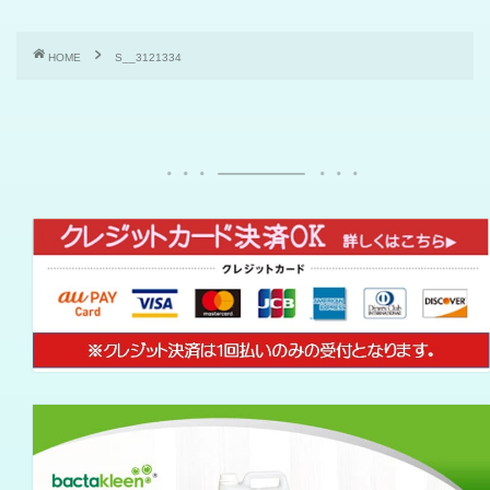
HOME
S__3121334