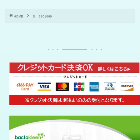
HOME
S__2801669