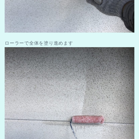
ローラーで全体を塗り進めます