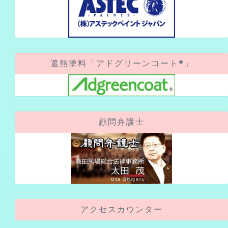
遮熱塗料「アドグリーンコート®」
顧問弁護士
アクセスカウンター