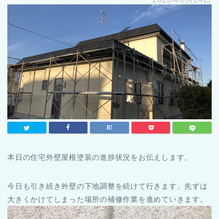
本日の住宅外壁屋根塗装の進捗状況をお伝えします。
今日も引き続き外壁の下地調整を続けて行きます。先ずは
大きくかけてしまった場所の補修作業を進めていきます。