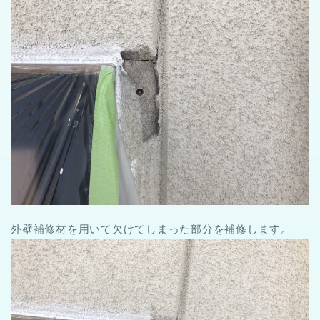
外壁補修材を用いて欠けてしまった部分を補修します。