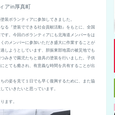
ィアin厚真町
の塗装ボランティアに参加してきました。
らなる『塗
装でできる社会貢献活動』をもとに
、全国
体です。今回のボラ
ンティアにも北海道メンバーをは
多くのメンバーに参加いただ
き盛大に作業することが
経過しようとしています、
胆振東部地震の被災地でも
園つみきで園児たちと遊
具の塗装を行いました。
子供
顔にとても癒され、有意義な時間を共有
することが出
たちの姿を
見て１日でも早く復興するために、また協
献していきたいと思
っています。
おります。