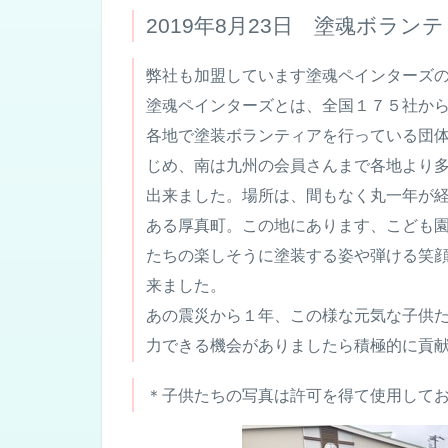
2019年8月23日 塗魂ボランテ
弊社も加盟しています塗魂ペインターズ
塗魂ペインターズとは、全国１７５社か
各地で塗
装ボランティアを行っている団
じめ、南は九州の
会員さんまで各地より
出来ました。
場所は、間もなく丸一年が
ある厚真町。
この地にあります、こども
たちの楽しそうに塗装する姿
や弾ける笑
来ました。
あの震災から１年、この様な元気な子供
力できる
機会がありましたら積極的に貢
＊子供たちの写真は許可を得て使用して